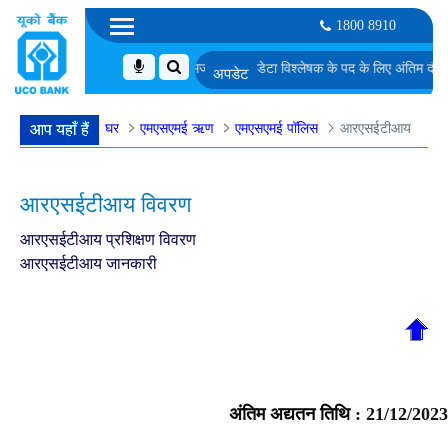
1800 8910
 से चुने गए उम्मीदवारों की सूची
एमएमजीएस-II में डेटा विश्लेषक के पद के लिए अंतिम दौर के साक
घर
एमएसएमई ऋण
एमएसएमई पॉलिस
आरएसईटीआय
आप यहाँ हैं
आरएसईटीआय विवरण
आरएसईटीआय प्रशिक्षण विवरण
आरएसईटीआय जानकारी
अंतिम अद्यतन तिथि :
21/12/2023