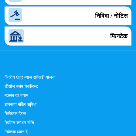
निविदा / नोटिस
फिनटेक
केंद्रीय क्षेत्र ब्याज सब्सिडी योजना
डीसीज क्लेम चेकलिस्ट
मतलब का बयान
डोरस्टेप बैंकिंग सुविधा
डिजिटल जिला
व्हिसिल ब्लोअर नीति
निवेशक ध्यान दें