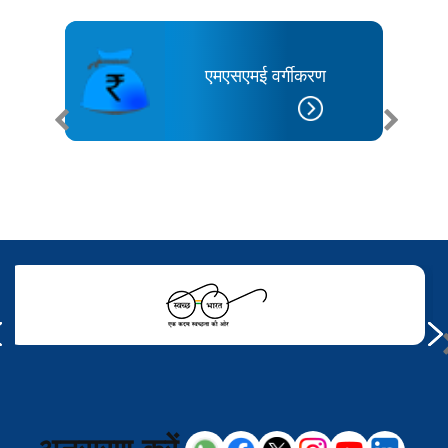
एमएसएमई वर्गीकरण