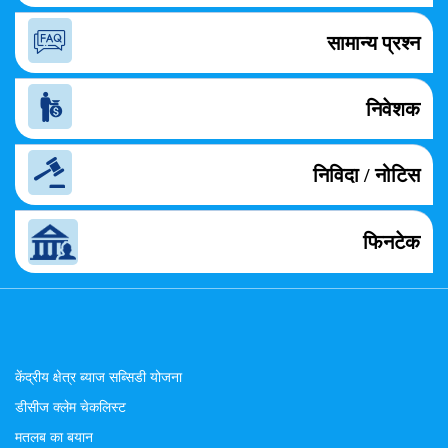
सामान्य प्रश्न
निवेशक
निविदा / नोटिस
फिनटेक
केंद्रीय क्षेत्र ब्याज सब्सिडी योजना
डीसीज क्लेम चेकलिस्ट
मतलब का बयान