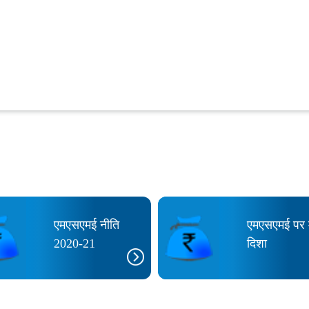
एमएसएमई नीति
एमएसएमई पर 
2020-21
दिशा