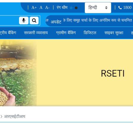
A+
A
A-
रंग थीम
1800
. एस.-I में सॉफ्टवेयर डेवलपर के पद के लिए समूह चर्चा के लिए अनंतिम रूप से चयनित उम्मीदव
्ट्रीय बैंकिंग
सरकारी व्यवसाय
ग्रामीण बैंकिंग
डिजिटल
साइबर सुरक्षा
ह
आरएसईटीआय