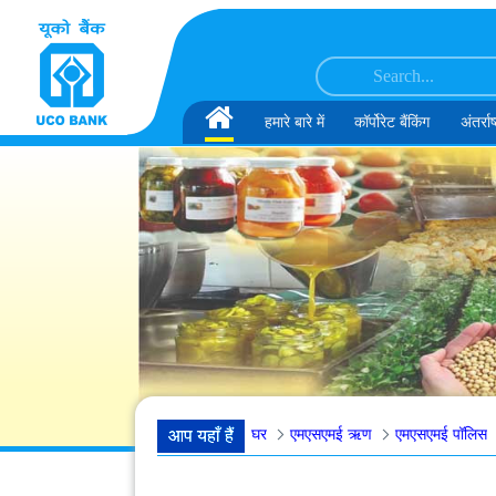
सामग्री पर छोड़ें
प्रौद्योगिकी सलाहकार (आईटी सलाहकार) के पद के लिए संविदात्मक आधार पर चयन
जे. एम. जी
Home
हमारे बारे में
कॉर्पोरेट बैंकिंग
अंतर्राष
घर
एमएसएमई ऋण
एमएसएमई पॉलिस
आप यहाँ हैं