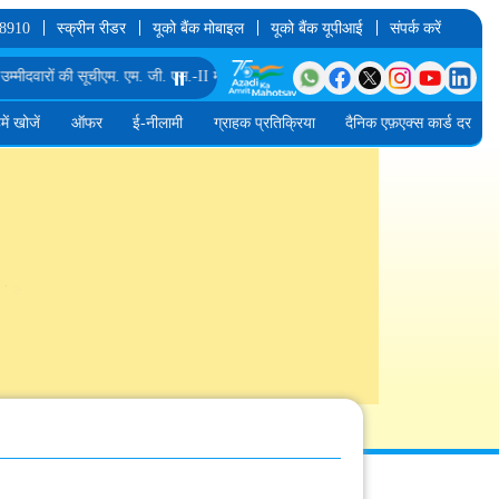
 8910
स्क्रीन रीडर
यूको बैंक मोबाइल
यूको बैंक यूपीआई
संपर्क करें
ारों की सूची
एम. एम. जी. एस.-II में डेटा इंजीनियर के पद के लिए अंतिम दौर के साक्षात्कार के ल
⏸️
में खोजें
ऑफर
ई-नीलामी
ग्राहक प्रतिक्रिया
दैनिक एफ़एक्स कार्ड दर