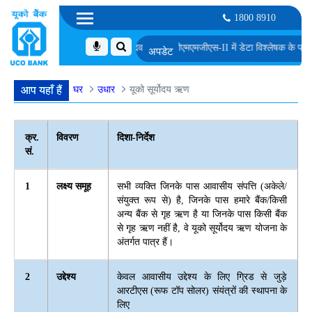
1800 8910
लिए अनंतिम रूप से चुने गए उम्मीदवारों की सूची
एमएमजीएस-II में डेटा विश्लेषक के पद के लिए अं
घर
उधार
यूको सूर्योदय ऋण
आप यहाँ हैं
क्र.
विवरण
दिशा-निर्देश
सं.
1
लक्ष्य समूह
सभी व्यक्ति जिनके पास आवासीय संपत्ति (अकेले/
संयुक्त रूप से) है, जिनके पास हमारे बैंक/किसी
अन्य बैंक से गृह ऋण है या जिनके पास किसी बैंक
से गृह ऋण नहीं है, वे यूको सूर्योदय ऋण योजना के
अंतर्गत पात्र हैं।
2
उद्देश्य
केवल आवासीय उद्देश्य के लिए ग्रिड से जुड़े
आरटीएस (रूफ टॉप सोलर) संयंत्रों की स्थापना के
लिए