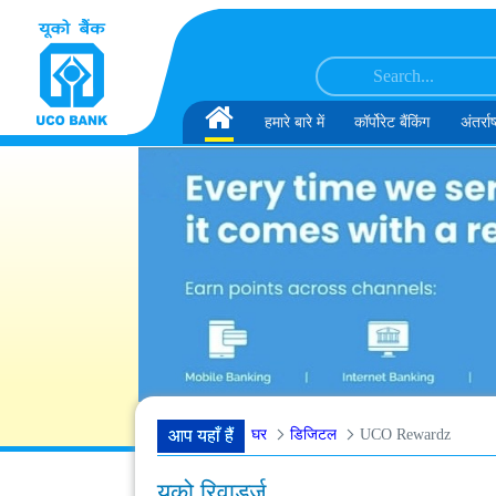
सामग्री पर छोड़ें
ात्कार के लिए अनंतिम रूप से चुने गए उम्मीदवारों की सूची
एमएमजीएस-II में डेटा विश्लेषक के पद
Home
हमारे बारे में
कॉर्पोरेट बैंकिंग
अंतर्राष
घर
डिजिटल
UCO Rewardz
आप यहाँ हैं
यूको रिवार्ड्ज़