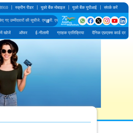
 8910
स्क्रीन रीडर
यूको बैंक मोबाइल
यूको बैंक यूपीआई
संपर्क करें
ी
जे. एम. जी. एस.-I में क्लाउड इंजीनियर के पद के लिए अंतिम दौर के साक्षात्कार के लिए अनंतिम
⏸️
में खोजें
ऑफर
ई-नीलामी
ग्राहक प्रतिक्रिया
दैनिक एफ़एक्स कार्ड दर