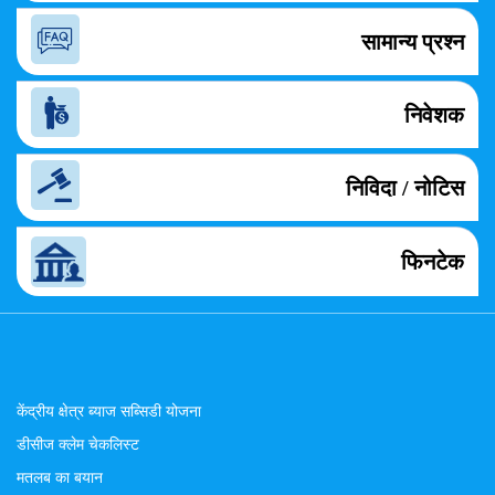
सामान्य प्रश्न
निवेशक
निविदा / नोटिस
फिनटेक
केंद्रीय क्षेत्र ब्याज सब्सिडी योजना
डीसीज क्लेम चेकलिस्ट
मतलब का बयान