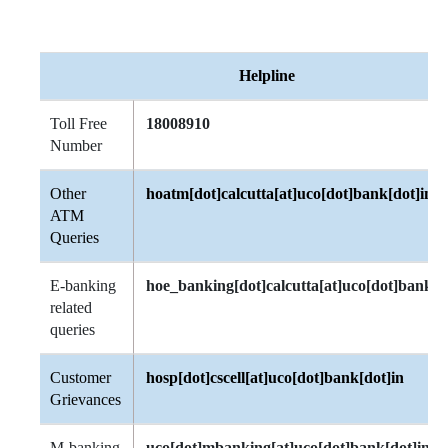
Helpline
Toll Free
18008910
Number
Other
hoatm[dot]calcutta[at]uco[dot]bank[dot]in
ATM
Queries
E-banking
hoe_banking[dot]calcutta[at]uco[dot]bank[d
related
queries
Customer
hosp[dot]cscell[at]uco[dot]bank[dot]in
Grievances
M-banking
uco[dot]mbanking[at]uco[dot]bank[dot]in