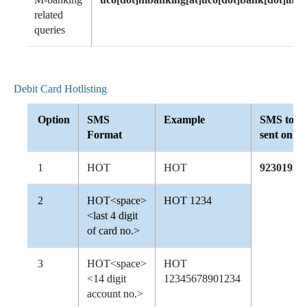
related
queries
Debit Card Hotlisting
Option
SMS
Example
SMS to b
Format
sent on
1
HOT
HOT
92301923
2
HOT<space>
HOT 1234
<last 4 digit
of card no.>
3
HOT<space>
HOT
<14 digit
12345678901234
account no.>