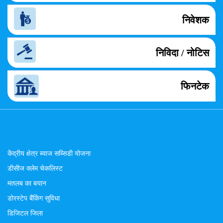
निवेशक
निविदा / नोटिस
फिनटेक
केंद्रीय क्षेत्र ब्याज सब्सिडी योजना
डीसीज क्लेम चेकलिस्ट
मतलब का बयान
डोरस्टेप बैंकिंग सुविधा
डिजिटल जिला