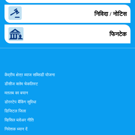
निविदा / नोटिस
फिनटेक
केंद्रीय क्षेत्र ब्याज सब्सिडी योजना
डीसीज क्लेम चेकलिस्ट
मतलब का बयान
डोरस्टेप बैंकिंग सुविधा
डिजिटल जिला
व्हिसिल ब्लोअर नीति
निवेशक ध्यान दें